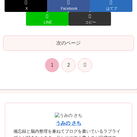
X
Facebook
はてブ
LINE
コピー
次のページ
次
1
2
へ
うみの さち
備忘録と脳内整理を兼ねてブログを書いているラブライ