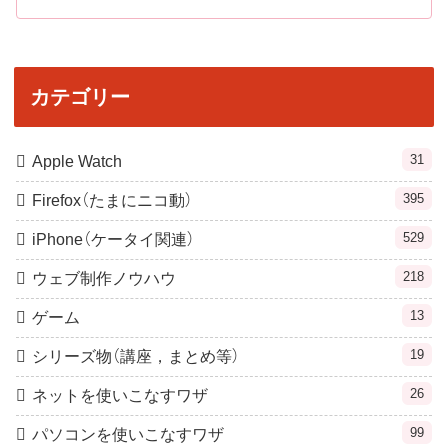
カテゴリー
31
Apple Watch
395
Firefox（たまにニコ動）
529
iPhone（ケータイ関連）
218
ウェブ制作ノウハウ
13
ゲーム
19
シリーズ物（講座，まとめ等）
26
ネットを使いこなすワザ
99
パソコンを使いこなすワザ