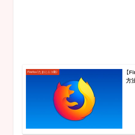
【F
Firefox（たまにニコ動）
方