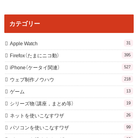
カテゴリー
31
Apple Watch
395
Firefox（たまにニコ動）
527
iPhone（ケータイ関連）
218
ウェブ制作ノウハウ
13
ゲーム
19
シリーズ物（講座，まとめ等）
26
ネットを使いこなすワザ
99
パソコンを使いこなすワザ