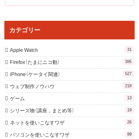
カテゴリー
31
Apple Watch
395
Firefox（たまにニコ動）
527
iPhone（ケータイ関連）
218
ウェブ制作ノウハウ
13
ゲーム
19
シリーズ物（講座，まとめ等）
26
ネットを使いこなすワザ
99
パソコンを使いこなすワザ