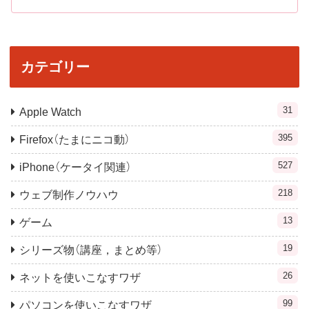
カテゴリー
31
Apple Watch
395
Firefox（たまにニコ動）
527
iPhone（ケータイ関連）
218
ウェブ制作ノウハウ
13
ゲーム
19
シリーズ物（講座，まとめ等）
26
ネットを使いこなすワザ
99
パソコンを使いこなすワザ