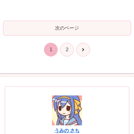
次のページ
次
1
2
へ
うみの さち