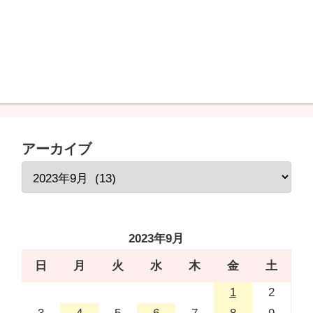
アーカイブ
2023年9月
日
月
火
水
木
金
土
1
2