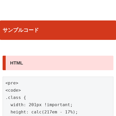
サンプルコード
HTML
<pre>

<code>

.class {

  width: 201px !important;

  height: calc(217em - 17%);
