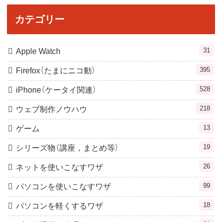
カテゴリー
31
Apple Watch
395
Firefox（たまにニコ動）
528
iPhone（ケータイ関連）
218
ウェブ制作ノウハウ
13
ゲーム
19
シリーズ物（講座，まとめ等）
26
ネットを使いこなすワザ
99
パソコンを使いこなすワザ
18
パソコンを軽くするワザ