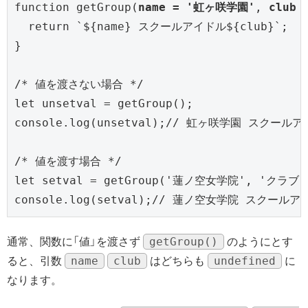
function getGroup(
name = '虹ヶ咲学園'
, 
club
  return `${name} スクールアイドル${club}`;

}

/* 値を渡さない場合 */

let unsetval = getGroup();

console.log(unsetval);// 虹ヶ咲学園 スクール
/* 値を渡す場合 */

let setval = getGroup('蓮ノ空女学院', 'クラブ')
console.log(setval);// 蓮ノ空女学院 スクール
getGroup()
通常、関数に「値」を渡さず
のようにとす
name
club
undefined
ると、引数
はどちらも
に
なります。