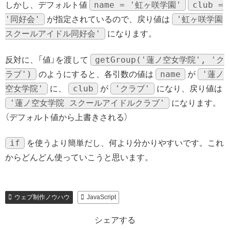
name = '虹ヶ咲学園'
club =
しかし、デフォルト値
'同好会'
'虹ヶ咲学園
が指定されているので、戻り値は
スクールアイドル同好会'
になります。
getGroup('蓮ノ空女学院', 'ク
反対に、「値」を渡して
ラブ')
name
'蓮ノ
のようにすると、各引数の値は
が
空女学院'
club
'クラブ'
に、
が
になり、戻り値は
'蓮ノ空女学院 スクールアイドルクラブ'
になります。
（デフォルト値から上書きされる）
if
を使うより簡単だし、何より分かりやすいです。これ
からどんどん使っていこうと思います。
ウェブ制作ノウハウ
JavaScript
シェアする