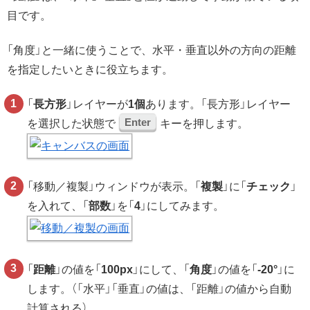
目です。
「角度」と一緒に使うことで、水平・垂直以外の方向の距離
を指定したいときに役立ちます。
「
長方形
」レイヤーが
1個
あります。「長方形」レイヤー
Enter
を選択した状態で
キーを押します。
「移動／複製」ウィンドウが表示。「
複製
」に「
チェック
」
を入れて、「
部数
」を「
4
」にしてみます。
「
距離
」の値を「
100px
」にして、「
角度
」の値を「
-20°
」に
します。（「水平」「垂直」の値は、「距離」の値から自動
計算される）