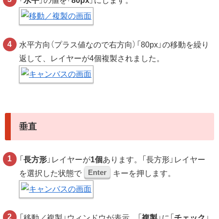
「
水平
」の値を「
80px
」にします。
水平方向（プラス値なので右方向）「80px」の移動を繰り
返して、レイヤーが4個複製されました。
垂直
「
長方形
」レイヤーが
1個
あります。「長方形」レイヤー
Enter
を選択した状態で
キーを押します。
「移動／複製」ウィンドウが表示。「
複製
」に「
チェック
」