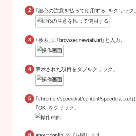
「細心の注意を払って使用する」をクリック
「検索」に「browser.newtab.url」と入力。
表示された項目をダブルクリック。
「chrome://speeddial/content/speeddial.
「OK」をクリック。
about:config タブを閉じます。