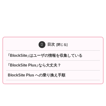
目次
「BlockSite」はユーザの情報を収集している
「BlockSite Plus」なら大丈夫？
BlockSite Plus への乗り換え手順