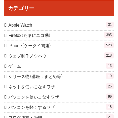
カテゴリー
31
Apple Watch
395
Firefox（たまにニコ動）
528
iPhone（ケータイ関連）
218
ウェブ制作ノウハウ
13
ゲーム
19
シリーズ物（講座，まとめ等）
26
ネットを使いこなすワザ
99
パソコンを使いこなすワザ
18
パソコンを軽くするワザ
21
ブログ運営・管理