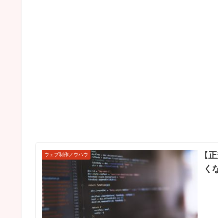
【
ウェブ制作ノウハウ
く