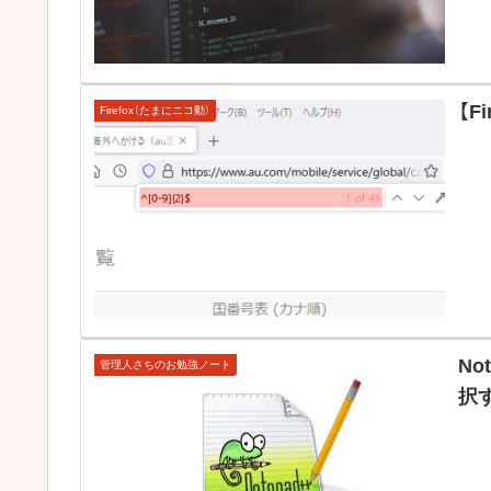
【F
Firefox（たまにニコ動）
No
管理人さちのお勉強ノート
択