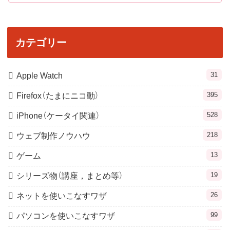
カテゴリー
31
Apple Watch
395
Firefox（たまにニコ動）
528
iPhone（ケータイ関連）
218
ウェブ制作ノウハウ
13
ゲーム
19
シリーズ物（講座，まとめ等）
26
ネットを使いこなすワザ
99
パソコンを使いこなすワザ