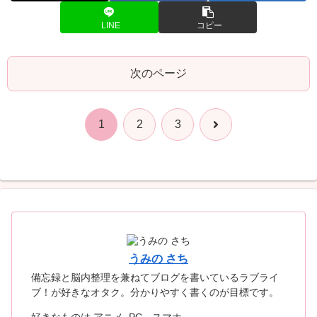
LINE
コピー
次のページ
次
1
2
3
へ
うみの さち
備忘録と脳内整理を兼ねてブログを書いているラブライ
ブ！が好きなオタク。分かりやすく書くのが目標です。