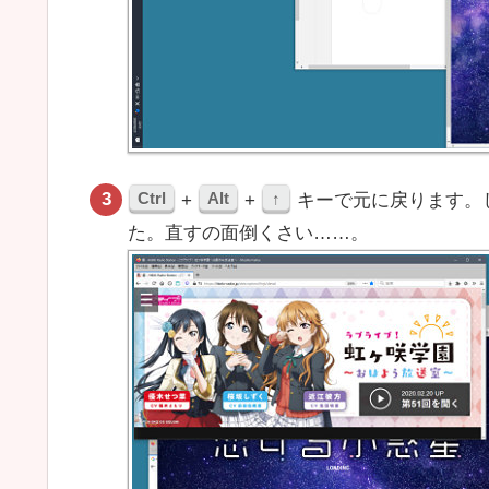
Ctrl
Alt
↑
+
+
キーで元に戻ります。
た。直すの面倒くさい……。