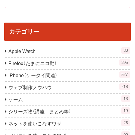
カテゴリー
30
Apple Watch
395
Firefox（たまにニコ動）
527
iPhone（ケータイ関連）
218
ウェブ制作ノウハウ
13
ゲーム
19
シリーズ物（講座，まとめ等）
26
ネットを使いこなすワザ
99