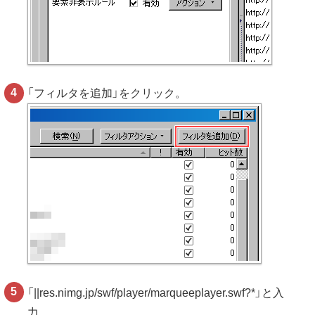
「フィルタを追加」をクリック。
「||res.nimg.jp/swf/player/marqueeplayer.swf?*」と入
力。