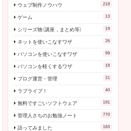
218
ウェブ制作ノウハウ
13
ゲーム
19
シリーズ物（講座，まとめ等）
26
ネットを使いこなすワザ
99
パソコンを使いこなすワザ
18
パソコンを軽くするワザ
21
ブログ運営・管理
40
ラブライブ！
191
無料ですごいソフトウェア
770
管理人さちのお勉強ノート
183
語ってみました