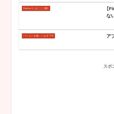
【F
Firefox（たまにニコ動）
な
ア
パソコンを使いこなすワザ
スポ