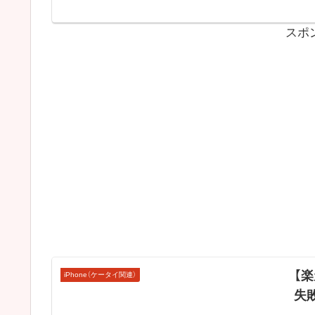
スポ
【
iPhone（ケータイ関連）
失