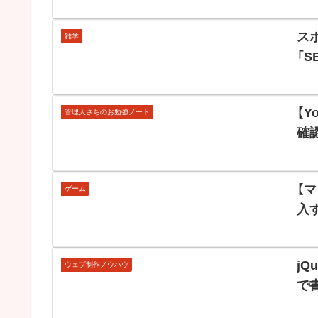
ス
雑学
「S
【
管理人さちのお勉強ノート
確
【
ゲーム
入
jQu
ウェブ制作ノウハウ
で